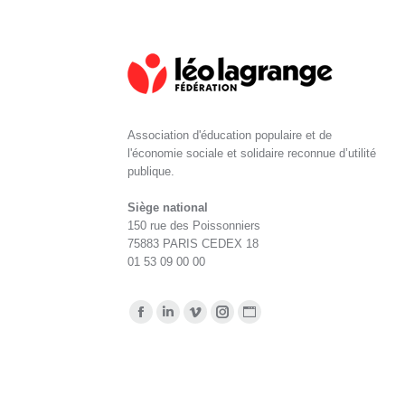
Association d'éducation populaire et de
l'économie sociale et solidaire reconnue d’utilité
publique.
Siège national
150 rue des Poissonniers
75883 PARIS CEDEX 18
01 53 09 00 00
Retrouvez-nous sur :
La
La
La
La
La
page
page
page
page
page
Facebook
LinkedIn
Vimeo
Instagram
Site
s'ouvre
s'ouvre
s'ouvre
s'ouvre
web