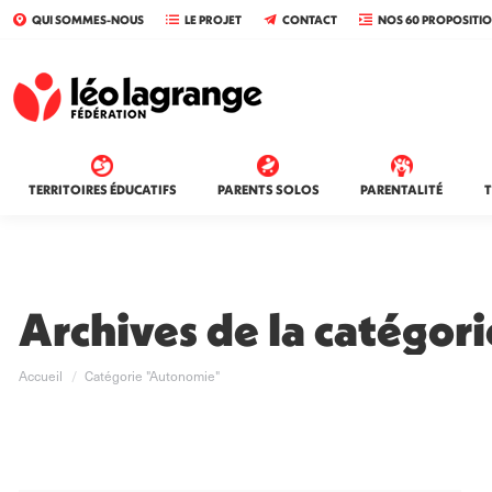
QUI SOMMES-NOUS
LE PROJET
CONTACT
NOS 60 PROPOSITI
TERRITOIRES ÉDUCATIFS
PARENTS SOLOS
PARENTALITÉ
T
Archives de la catégori
Vous êtes ici :
Accueil
Catégorie "Autonomie"