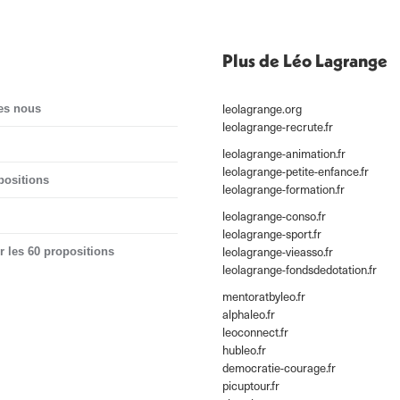
Plus de Léo Lagrange
leolagrange.org
es nous
leolagrange-recrute.fr
leolagrange-animation.fr
leolagrange-petite-enfance.fr
positions
leolagrange-formation.fr
leolagrange-conso.fr
leolagrange-sport.fr
leolagrange-vieasso.fr
r les 60 propositions
leolagrange-fondsdedotation.fr
mentoratbyleo.fr
alphaleo.fr
leoconnect.fr
hubleo.fr
democratie-courage.fr
picuptour.fr