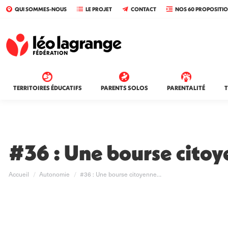
QUI SOMMES-NOUS
LE PROJET
CONTACT
NOS 60 PROPOSITI
TERRITOIRES ÉDUCATIFS
PARENTS SOLOS
PARENTALITÉ
T
#36 : Une bourse citoy
Vous êtes ici :
Accueil
Autonomie
#36 : Une bourse citoyenne…