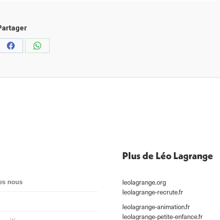
Partager
ager
Partager
Partager
sur
sur
edIn
Facebook
WhatsApp
Plus de Léo Lagrange
leolagrange.org
es nous
leolagrange-recrute.fr
leolagrange-animation.fr
leolagrange-petite-enfance.fr