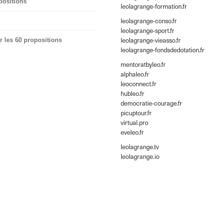
positions
leolagrange-formation.fr
leolagrange-conso.fr
leolagrange-sport.fr
leolagrange-vieasso.fr
r les 60 propositions
leolagrange-fondsdedotation.fr
mentoratbyleo.fr
alphaleo.fr
leoconnect.fr
hubleo.fr
democratie-courage.fr
picuptour.fr
virtual.pro
eveleo.fr
leolagrange.tv
leolagrange.io