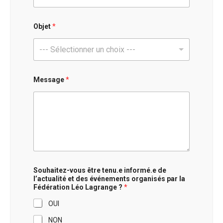
Objet
*
--- Sélectionner un choix ---
L
Message
*
é
o
*
l
a
Souhaitez-vous être tenu.e informé.e de
l’actualité et des événements organisés par la
Fédération Léo Lagrange ?
*
OUI
NON