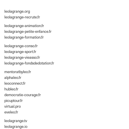
leolagrange.org
leolagrange-recrute.fr
leolagrange-animation.fr
leolagrange-petite-enfance.fr
leolagrange-formation.fr
leolagrange-conso.fr
leolagrange-sport.fr
leolagrange-vieasso.fr
leolagrange-fondsdedotation.fr
mentoratbyleo.fr
alphaleo.fr
leoconnect.fr
hubleo.fr
democratie-courage.fr
picuptour.fr
virtual.pro
eveleo.fr
leolagrange.tv
leolagrange.io