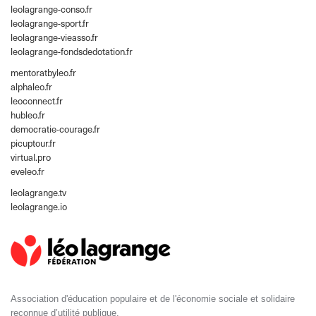
leolagrange-conso.fr
leolagrange-sport.fr
leolagrange-vieasso.fr
leolagrange-fondsdedotation.fr
mentoratbyleo.fr
alphaleo.fr
leoconnect.fr
hubleo.fr
democratie-courage.fr
picuptour.fr
virtual.pro
eveleo.fr
leolagrange.tv
leolagrange.io
Association d'éducation populaire et de l'économie sociale et solidaire
reconnue d’utilité publique.