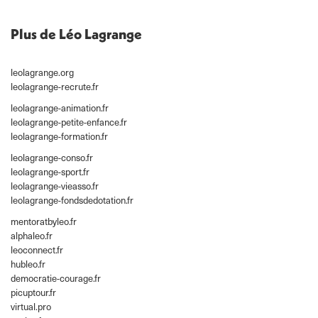
Plus de Léo Lagrange
leolagrange.org
leolagrange-recrute.fr
leolagrange-animation.fr
leolagrange-petite-enfance.fr
leolagrange-formation.fr
leolagrange-conso.fr
leolagrange-sport.fr
leolagrange-vieasso.fr
leolagrange-fondsdedotation.fr
mentoratbyleo.fr
alphaleo.fr
leoconnect.fr
hubleo.fr
democratie-courage.fr
picuptour.fr
virtual.pro