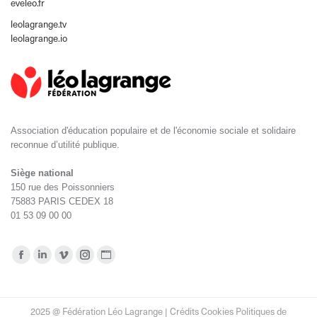
eveleo.fr
leolagrange.tv
leolagrange.io
Association d'éducation populaire et de l'économie sociale et solidaire
reconnue d’utilité publique.
Siège national
150 rue des Poissonniers
75883 PARIS CEDEX 18
01 53 09 00 00
Retrouvez-nous sur :
La
La
La
La
La
page
page
page
page
page
Facebook
LinkedIn
Vimeo
Instagram
Site
2025 @ Fédération Léo Lagrange |
Crédits Cookies Politiques de