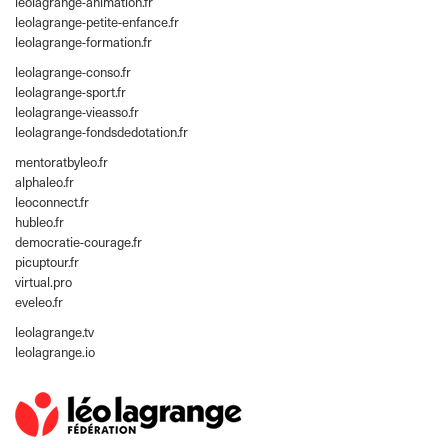
leolagrange-animation.fr
leolagrange-petite-enfance.fr
leolagrange-formation.fr
leolagrange-conso.fr
leolagrange-sport.fr
leolagrange-vieasso.fr
leolagrange-fondsdedotation.fr
mentoratbyleo.fr
alphaleo.fr
leoconnect.fr
hubleo.fr
democratie-courage.fr
picuptour.fr
virtual.pro
eveleo.fr
leolagrange.tv
leolagrange.io