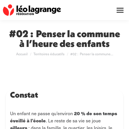
#02 : Penser la commune
à l’heure des enfants
Vous êtes ici :
Accueil
Territoires éducatifs
#02 : Penser la commune…
Constat
20 % de son temps
Un enfant ne passe qu’environ
éveillé à l’école
. Le reste de sa vie se joue
ailleurs
: dans la famille, le quartier, les loisirs, le