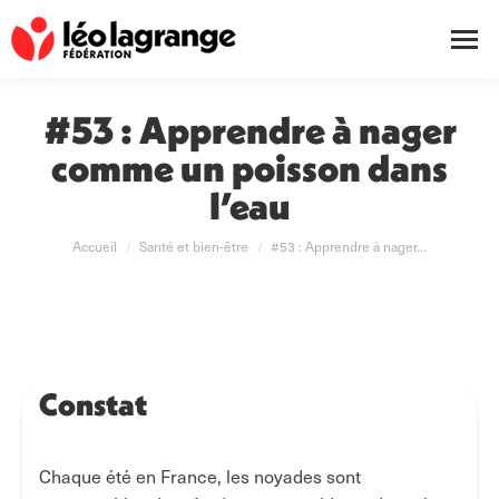
#53 : Apprendre à nager
comme un poisson dans
l’eau
Vous êtes ici :
Accueil
Santé et bien-être
#53 : Apprendre à nager…
Constat
Chaque été en France, les noyades sont