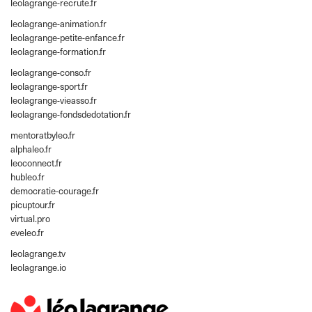
leolagrange-recrute.fr
leolagrange-animation.fr
leolagrange-petite-enfance.fr
leolagrange-formation.fr
leolagrange-conso.fr
leolagrange-sport.fr
leolagrange-vieasso.fr
leolagrange-fondsdedotation.fr
mentoratbyleo.fr
alphaleo.fr
leoconnect.fr
hubleo.fr
democratie-courage.fr
picuptour.fr
virtual.pro
eveleo.fr
leolagrange.tv
leolagrange.io