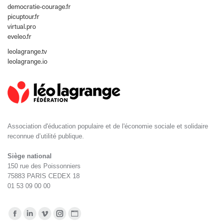
democratie-courage.fr
picuptour.fr
virtual.pro
eveleo.fr
leolagrange.tv
leolagrange.io
Association d'éducation populaire et de l'économie sociale et solidaire
reconnue d’utilité publique.
Siège national
150 rue des Poissonniers
75883 PARIS CEDEX 18
01 53 09 00 00
Retrouvez-nous sur :
La
La
La
La
La