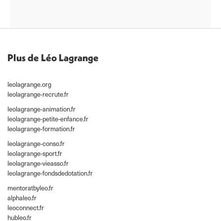
Plus de Léo Lagrange
leolagrange.org
leolagrange-recrute.fr
leolagrange-animation.fr
leolagrange-petite-enfance.fr
leolagrange-formation.fr
leolagrange-conso.fr
leolagrange-sport.fr
leolagrange-vieasso.fr
leolagrange-fondsdedotation.fr
mentoratbyleo.fr
alphaleo.fr
leoconnect.fr
hubleo.fr